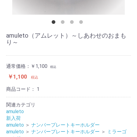
amuleto（アムレット）～しあわせのおまも
り～
通常価格：
￥1,100
税込
￥1,100
税込
商品コード：
1
関連カテゴリ
amuleto
新入荷
amuleto
＞
ナンバープレートキーホルダー
amuleto
＞
ナンバープレートキーホルダー
＞
ミラーゴ