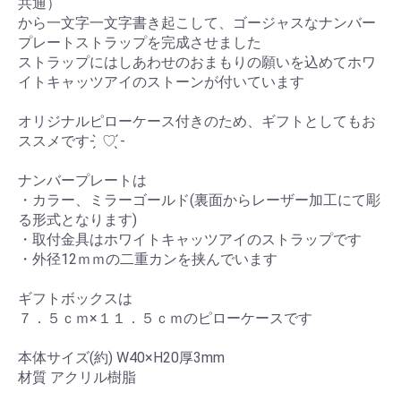
共通）
から一文字一文字書き起こして、ゴージャスなナンバー
プレートストラップを完成させました
ストラップにはしあわせのおまもりの願いを込めてホワ
イトキャッツアイのストーンが付いています
オリジナルピローケース付きのため、ギフトとしてもお
ススメです- ̗̀ ♡ ̖́-
ナンバープレートは
・カラー、ミラーゴールド(裏面からレーザー加工にて彫
る形式となります)
・取付金具はホワイトキャッツアイのストラップです
・外径12ｍｍの二重カンを挟んでいます
ギフトボックスは
７．５ｃｍ×１１．５ｃｍのピローケースです
本体サイズ(約) W40×H20厚3mm
材質 アクリル樹脂